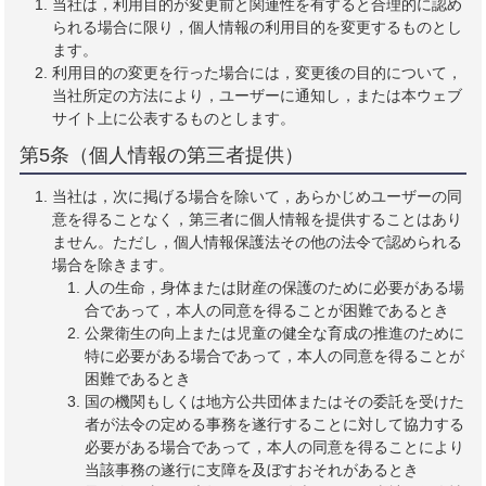
当社は，利用目的が変更前と関連性を有すると合理的に認め
られる場合に限り，個人情報の利用目的を変更するものとし
ます。
利用目的の変更を行った場合には，変更後の目的について，
当社所定の方法により，ユーザーに通知し，または本ウェブ
サイト上に公表するものとします。
第5条（個人情報の第三者提供）
当社は，次に掲げる場合を除いて，あらかじめユーザーの同
意を得ることなく，第三者に個人情報を提供することはあり
ません。ただし，個人情報保護法その他の法令で認められる
場合を除きます。
人の生命，身体または財産の保護のために必要がある場
合であって，本人の同意を得ることが困難であるとき
公衆衛生の向上または児童の健全な育成の推進のために
特に必要がある場合であって，本人の同意を得ることが
困難であるとき
国の機関もしくは地方公共団体またはその委託を受けた
者が法令の定める事務を遂行することに対して協力する
必要がある場合であって，本人の同意を得ることにより
当該事務の遂行に支障を及ぼすおそれがあるとき