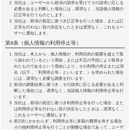
当社は，ユーザーから前項の請求を受けてその請求に応じる
必要があると判断した場合には，遅滞なく，当該個人情報の
訂正等を行うものとします。
当社は，前項の規定に基づき訂正等を行った場合，または訂
正等を行わない旨の決定をしたときは遅滞なく，これをユー
ザーに通知します。
第8条（個人情報の利用停止等）
当社は，本人から，個人情報が，利用目的の範囲を超えて取
り扱われているという理由，または不正の手段により取得さ
れたものであるという理由により，その利用の停止または消
去（以下，「利用停止等」といいます。）を求められた場合
には，遅滞なく必要な調査を行います。
前項の調査結果に基づき，その請求に応じる必要があると判
断した場合には，遅滞なく，当該個人情報の利用停止等を行
います。
当社は，前項の規定に基づき利用停止等を行った場合，また
は利用停止等を行わない旨の決定をしたときは，遅滞なく，
これをユーザーに通知します。
前2項にかかわらず，利用停止等に多額の費用を有する場合
その他利用停止等を行うことが困難な場合であって，ユーザ