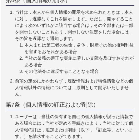
第6条（個人情報の開示）
当社は，本人から個人情報の開示を求められたときは，本人
に対し，遅滞なくこれを開示します。ただし，開示すること
により次のいずれかに該当する場合は，その全部または一部
を開示しないこともあり，開示しない決定をした場合には，
その旨を遅滞なく通知します。
本人または第三者の生命，身体，財産その他の権利利益
を害するおそれがある場合
当社の業務の適正な実施に著しい支障を及ぼすおそれが
ある場合
その他法令に違反することとなる場合
前項の定めにかかわらず，履歴情報および特性情報などの個
人情報以外の情報については，原則として開示いたしませ
ん。
第7条（個人情報の訂正および削除）
ユーザーは，当社の保有する自己の個人情報が誤った情報で
ある場合には，当社が定める手続きにより，当社に対して個
人情報の訂正，追加または削除（以下，「訂正等」といいま
す。）を請求することができます。