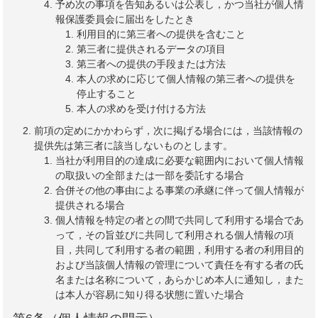
予め次の事項を告知あるいは公表し，かつ当社が個人情
報保護委員会に届出をしたとき
利用目的に第三者への提供を含むこと
第三者に提供されるデータの項目
第三者への提供の手段または方法
本人の求めに応じて個人情報の第三者への提供を
停止すること
本人の求めを受け付ける方法
前項の定めにかかわらず，次に掲げる場合には，当該情報の
提供先は第三者に該当しないものとします。
当社が利用目的の達成に必要な範囲内において個人情報
の取扱いの全部または一部を委託する場合
合併その他の事由による事業の承継に伴って個人情報が
提供される場合
個人情報を特定の者との間で共同して利用する場合であ
って，その旨並びに共同して利用される個人情報の項
目，共同して利用する者の範囲，利用する者の利用目的
および当該個人情報の管理について責任を有する者の氏
名または名称について，あらかじめ本人に通知し，また
は本人が容易に知り得る状態に置いた場合