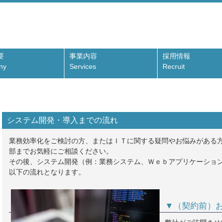
要
事業内容
採用情報
ny
Services
Recruit
システム開発・導入までの流れ
業務効率化をご検討の方、またはＩＴに関する疑問やお悩みがある方
部までお気軽にご相談ください。
その後、システム開発（例：業務システム、Ｗｅｂアプリケーショ
以下の流れとなります。
▼（契約前）