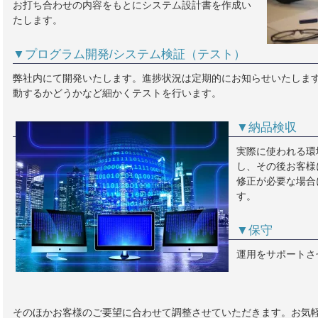
お打ち合わせの内容をもとにシステム設計書を作成い
たします。
▼プログラム開発/システム検証（テスト）
弊社内にて開発いたします。進捗状況は定期的にお知らせいたしま
動するかどうかなど細かくテストを行います。
▼納品検収
実際に使われる環
し、その後お客様
修正が必要な場合
す。
▼保守
運用をサポートさ
そのほかお客様のご要望に合わせて調整させていただきます。お気